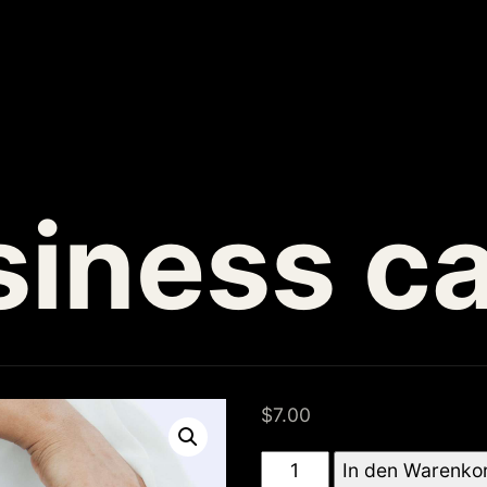
siness c
$
7.00
Business
In den Warenko