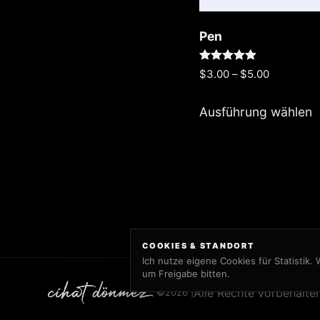
Pen
Bewertet
Preisspan
$
3.00
–
$
5.00
mit
5.00
$3.00
D
von 5
bis
Ausführung wählen
P
$5.00
w
m
V
a
D
COOKIES & STANDORT
O
Ich nutze eigene Cookies für Statistik.
k
um Freigabe bitten.
a
Alle Rechte vorbehalten
©
2026 |
d