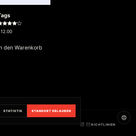
Tags
ewertet
$
12.00
it
.00
von 5
In den Warenkorb
STATISTIK
STANDORT ERLAUBEN
RICHTLINIEN