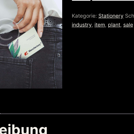
card
Menge
Kategorie:
Stationery
Sch
industry
,
item
,
plant
,
sale
eibung