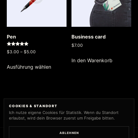
Pen
Business card
$
7.00
Bewertet
Preisspanne:
$
3.00
–
$
5.00
mit
5.00
$3.00
In den Warenkorb
Dieses
von 5
Ausführung wählen
bis
Produkt
$5.00
weist
mehrere
Varianten
auf.
COOKIES & STANDORT
Ich nutze eigene Cookies für Statistik. Wenn du Standort
Die
erlaubst, wird dein Browser zuerst um Freigabe bitten.
Optionen
können
ABLEHNEN