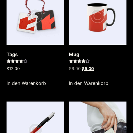
Tags
Mug
Bewertet
Bewertet
Ursprünglicher
Aktueller
$
12.00
$
6.00
$
5.00
mit
mit
4.00
4.00
Preis
Preis
von 5
von 5
In den Warenkorb
In den Warenkorb
war:
ist:
$6.00
$5.00.