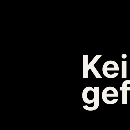
Kei
ge