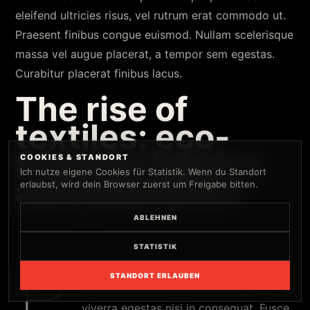
eleifend ultricies risus, vel rutrum erat commodo ut.
Praesent finibus congue euismod. Nullam scelerisque
massa vel augue placerat, a tempor sem egestas.
Curabitur placerat finibus lacus.
The rise of
textiles: eco-
friendly fabrics
COOKIES & STANDORT
Ich nutze eigene Cookies für Statistik. Wenn du Standort
and practices
erlaubst, wird dein Browser zuerst um Freigabe bitten.
ABLEHNEN
P
STATISTIK
roin faucibus nec mauris a sodales, sed
STANDORT ERLAUBEN
elementum mi tincidunt. Sed eget
viverra egestas nisi in consequat. Fusce