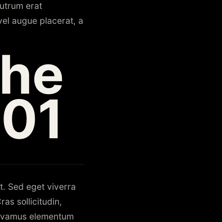
rutrum erat
el augue placerat, a
the
101
t. Sed eget viverra
as sollicitudin,
 Vivamus elementum