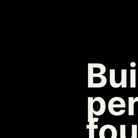
Bui
per
fou