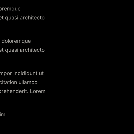
oloremque
et quasi architecto
um doloremque
et quasi architecto
mpor incididunt ut
citation ullamco
eprehenderit. Lorem
nim