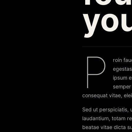
you
P
roin fa
egestas
ipsum e
semper n
consequat vitae, ele
Sed ut perspiciatis,
laudantium, totam re
beatae vitae dicta s