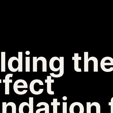
lding th
fect
ndation 