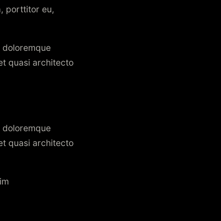
 porttitor eu,
um doloremque
et quasi architecto
um doloremque
et quasi architecto
nim