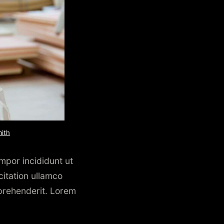
mith
mpor incididunt ut
citation ullamco
eprehenderit. Lorem