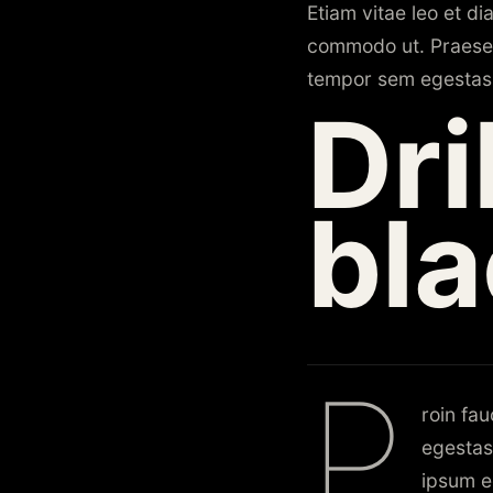
Etiam vitae leo et di
commodo ut. Praesen
tempor sem egestas. 
Dri
bla
P
roin fa
egestas
ipsum e