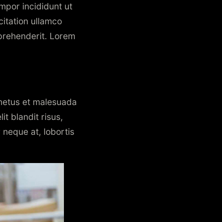
mpor incididunt ut
citation ullamco
eprehenderit. Lorem
 netus et malesuada
it blandit risus,
 neque at, lobortis