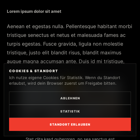
Lorem ipsum dolor sit amet
Aenean et egestas nulla. Pellentesque habitant morbi
tristique senectus et netus et malesuada fames ac
turpis egestas. Fusce gravida, ligula non molestie
tristique, justo elit blandit risus, blandit maximus
augue magna accumsan ante. Duis id mi tristique,
pulvinar neque at, lobortis tortor.
COOKIES & STANDORT
Ich nutze eigene Cookies für Statistik. Wenn du Standort
erlaubst, wird dein Browser zuerst um Freigabe bitten.
ABLEHNEN
STATISTIK
STANDORT ERLAUBEN
Stet clita kasd gubergren, no sea sanctus est