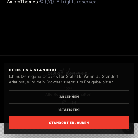
AxiomThemes
© {{Y}}. All rights reserved.
COOKIES & STANDORT
Ich nutze eigene Cookies für Statistik. Wenn du Standort
erlaubst, wird dein Browser zuerst um Freigabe bitten.
©
2026 |
Alle Rechte vorbehalten.
ABLEHNEN
STATISTIK
RICHTLINIEN
STANDORT ERLAUBEN